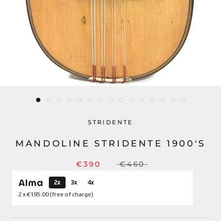
STRIDENTE
MANDOLINE STRIDENTE 1900'S
€390
€460
2x
3x
4x
2 x
€195.00
(free of charge)